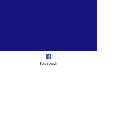
Lokalne Centrum Wolontariatu w
Gorlicach
Ul. Węgierska 11
38-300 Gorlice
Tel:
519 457 244
,
519 549 315
Facebook
E-mail:
gorlice.wolontariat@gmail.com