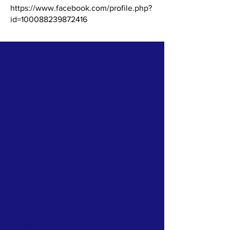
https://www.facebook.com/profile.php?
id=100088239872416
Kwiatonowickie Stowarzyszenie
Homini
Lokalne Centrum Wolontariatu w
Gorlicach
Ul. Węgierska 11