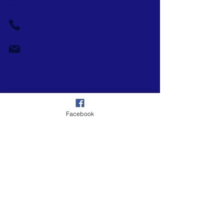
38-300 Gorlice
Tel:
519 457 244
,
519 549 315
E-mail:
gorlice.wolontariat@gmail.com
Facebook