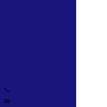
Kwiatonowickie Stowarzyszenie
Homini
Lokalne Centrum Wolontariatu w
Gorlicach
Ul. Węgierska 11
38-300 Gorlice
Tel:
519 457 244
,
519 549 315
E-mail:
gorlice.wolontariat@gmail.com