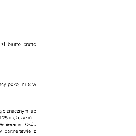
ł brutto brutto
acy pokój nr 8 w
ą o znacznym lub
i 25 mężczyzn).
spierania Osób
 partnerstwie z