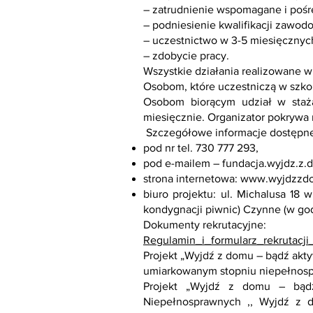
– zatrudnienie wspomagane i pośr
– podniesienie kwalifikacji zawod
– uczestnictwo w 3-5 miesięczny
– zdobycie pracy.
Wszystkie działania realizowane w
Osobom, które uczestniczą w szko
Osobom biorącym udział w staża
miesięcznie. Organizator pokrywa 
Szczegółowe informacje dostępne
pod nr tel. 730 777 293,
pod e-mailem –
fundacja.wyjdz.z
strona internetowa:
www.wyjdzzdo
biuro projektu: ul. Michalusa 18
kondygnacji piwnic) Czynne (w godz
Dokumenty rekrutacyjne:
Regulamin_i_formularz_rekrutacj
Projekt „Wyjdź z domu – bądź akt
umiarkowanym stopniu niepełnospr
Projekt „Wyjdź z domu – bądź
Niepełnosprawnych ,, Wyjdź z d