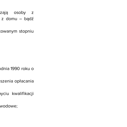
szają osoby z
dź z domu – bądź
rkowanym stopniu
dnia 1990 roku o
szenia opłacania
iu kwalifikacji
awodowe;