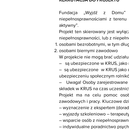
Fundacja „Wyjdź z Domu” o
niepełnosprawnościami z terenu
aktywny”.
Projekt ten skierowany jest wył
niepełnosprawności, lub z niepełn
osobami bezrobotnymi, w tym dłu
osobami biernymi zawodowo
W projekcie nie mogą brać udziału
– są ubezpieczone w KRUS, jako r
– są ubezpieczone w KRUS jako do
ubezpieczeniu społecznym rolnikó
– Uwaga! Osoby zarejestrowane 
składek w KRUS na czas uczestnic
Projekt ma na celu pomoc osobo
zawodowych i pracy. Kluczowe dzi
– wyznaczenie z ekspertem (dora
– wyjazdy szkoleniowo – terapeut
– wsparcie osób z niepełnosprawn
– indywidualne poradnictwo psych