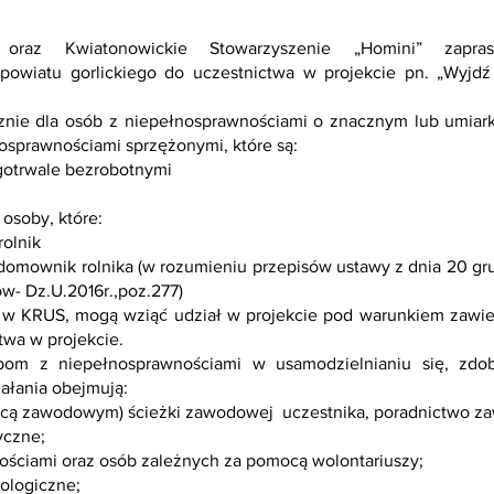
raz Kwiatonowickie Stowarzyszenie „Homini” zapra
 powiatu gorlickiego do uczestnictwa w projekcie pn. „Wyj
ącznie dla osób z niepełnosprawnościami o znacznym lub umia
osprawnościami sprzężonymi, które są:
gotrwale bezrobotnymi
 osoby, które:
olnik
mownik rolnika (w rozumieniu przepisów ustawy z dnia 20 gru
w- Dz.U.2016r.,poz.277)
w KRUS, mogą wziąć udział w projekcie pod warunkiem zawie
twa w projekcie.
m z niepełnosprawnościami w usamodzielnianiu się, zdobyc
ałania obejmują:
dcą zawodowym) ścieżki zawodowej uczestnika, poradnictwo z
yczne;
ościami oraz osób zależnych za pomocą wolontariuszy;
ologiczne;