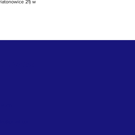
iatonowice 21) w
tu w Gorlicach
49 315
riat@gmail.com