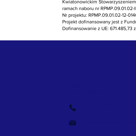
Kwiatonowickim Stowarzyszeniem 
ramach naboru nr RPMP.09.01.02-IP
Nr projektu: RPMP.09.01.02-12-014
Projekt dofinansowany jest z Fund
Dofinansowanie z UE: 671.485,73 z
Kwiatonowickie Stowarzysze
Kwiatonowice 2,
38-333 Zagórzany
Tel: 519 457 244
E-mail:
sowkkwiatonowic