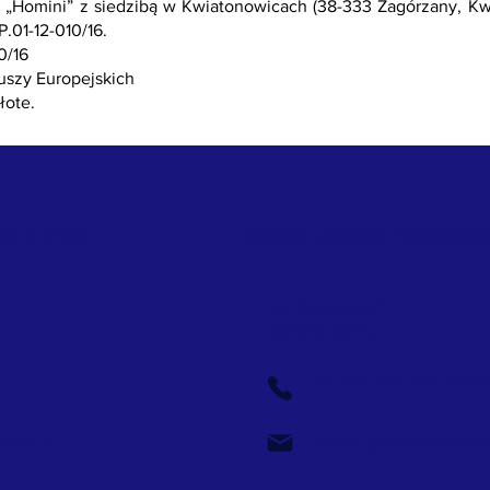
„Homini” z siedzibą w Kwiatonowicach (38-333 Zagórzany, Kw
.01-12-010/16.
0/16
uszy Europejskich
łote.
nie Homini
Lokalne Centrum Wolontaria
Ul. Węgierska 11
38-300 Gorlice
Tel: 519 457 244, 519 5
e@o2.pl
E-mail:
gorlice.wolonta