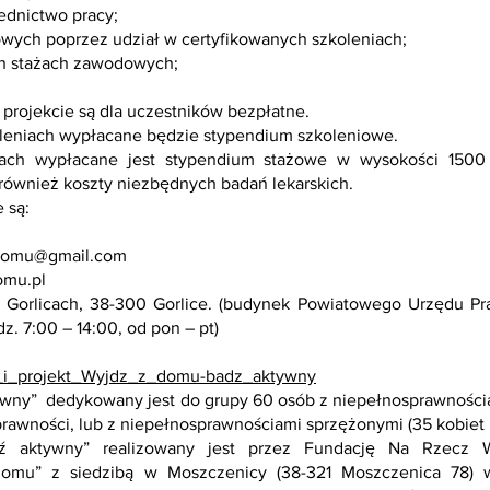
ednictwo pracy;
owych poprzez udział w certyfikowanych szkoleniach;
ch stażach zawodowych;
 projekcie są dla uczestników bezpłatne.
leniach wypłacane będzie stypendium szkoleniowe.
ch wypłacane jest stypendium stażowe w wysokości 1500 z
również koszty niezbędnych badań lekarskich.
 są:
.domu@gmail.com
mu.pl
 w Gorlicach, 38-300 Gorlice. (budynek Powiatowego Urzędu Pr
. 7:00 – 14:00, od pon – pt)
i_i_projekt_Wyjdz_z_domu-badz_aktywny
ywny” dedykowany jest do grupy 60 osób z niepełnosprawności
awności, lub z niepełnosprawnościami sprzężonymi (35 kobiet 
 aktywny” realizowany jest przez Fundację Na Rzecz W
omu” z siedzibą w Moszczenicy (38-321 Moszczenica 78) w