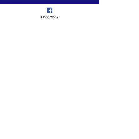
Homini
Facebook
Lokalne Centrum Wolontariatu w
Gorlicach
Ul. Węgierska 11
38-300 Gorlice
Tel:
519 457 244
,
519 549 315
E-mail:
gorlice.wolontariat@gmail.com